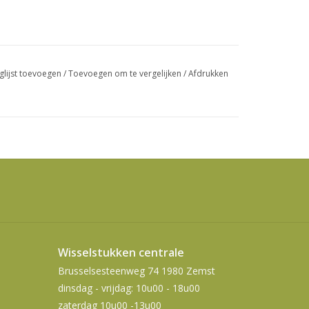
swipetekens
gebruiken.
glijst toevoegen
/
Toevoegen om te vergelijken
/
Afdrukken
Wisselstukken centrale
Brusselsesteenweg 74 1980 Zemst
dinsdag - vrijdag: 10u00 - 18u00
zaterdag 10u00 -13u00