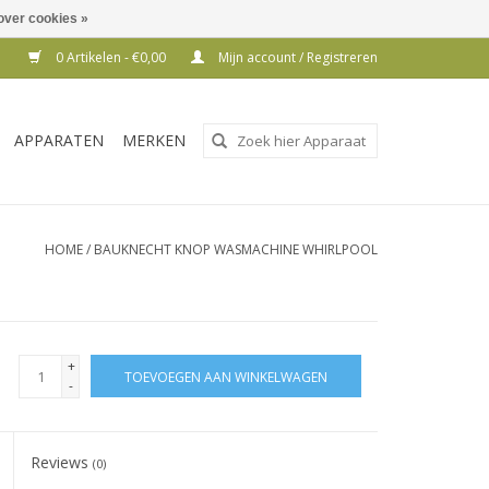
over cookies »
0 Artikelen - €0,00
Mijn account / Registreren
Gebruik
APPARATEN
MERKEN
de
pijltjes
op
en
HOME
/
BAUKNECHT KNOP WASMACHINE WHIRLPOOL
neer
om
een
beschikbaar
+
TOEVOEGEN AAN WINKELWAGEN
resultaat
-
te
selecteren.
Reviews
Druk
(0)