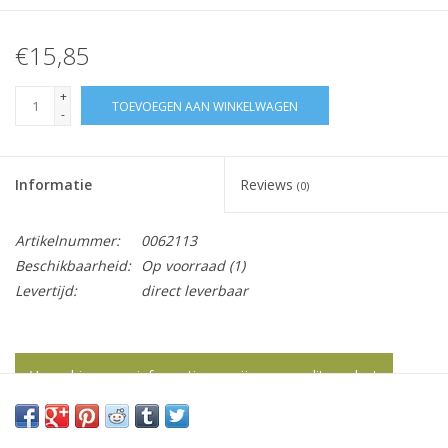
€15,85
+
TOEVOEGEN AAN WINKELWAGEN
-
Informatie
Reviews
(0)
Artikelnummer:
0062113
Beschikbaarheid:
Op voorraad
(1)
Levertijd:
direct leverbaar
Vraag hier meer informatie en prijzen over dit product