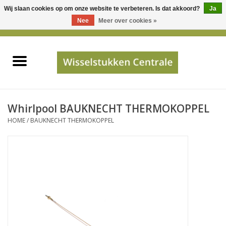
Wij slaan cookies op om onze website te verbeteren. Is dat akkoord?
Ja
Gebruik
Nee
Meer over cookies »
de
0 Artikelen - €0,00
pijltjes
Home
op
en
neer
INFO
om
een
PRIJSAANVRAAG
Whirlpool BAUKNECHT THERMOKOPPEL
beschikbaar
HOME
/
BAUKNECHT THERMOKOPPEL
resultaat
JUISTE GEGEVENS
te
selecteren.
SHOP
Druk
op
Enter
Apparaten
om
naar
Merken