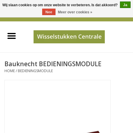
Wij slaan cookies op om onze website te verbeteren. Is dat akkoord?
Ja
Gebruik
Nee
Meer over cookies »
de
0 Artikelen - €0,00
pijltjes
Home
op
en
neer
INFO
om
een
PRIJSAANVRAAG
Bauknecht BEDIENINGSMODULE
beschikbaar
HOME
/
BEDIENINGSMODULE
resultaat
JUISTE GEGEVENS
te
selecteren.
SHOP
Druk
op
Enter
Apparaten
om
naar
Merken