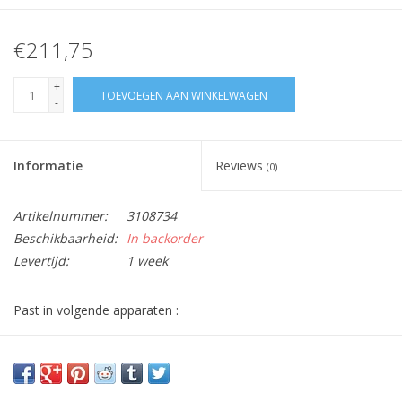
€211,75
+
TOEVOEGEN AAN WINKELWAGEN
-
Informatie
Reviews
(0)
Artikelnummer:
3108734
Beschikbaarheid:
In backorder
Levertijd:
1 week
Past in volgende apparaten :
857415401020 - DNHI3660WS, 857415401050 - DNHI3660IN,
857415401060 - DNHI3660SW, 857415416020 - DNHI3660WS,
857415416060 - DNHI3660SW, 857415416070 - DNHI3660SG,