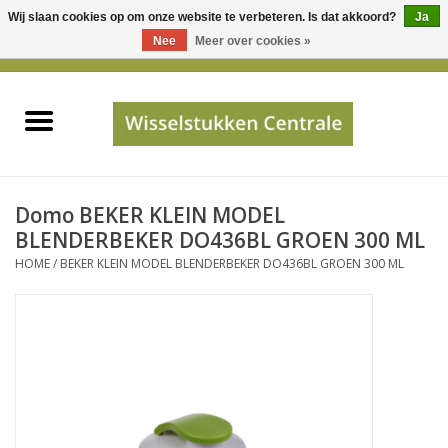
Wij slaan cookies op om onze website te verbeteren. Is dat akkoord?
Ja
Gebruik
Nee
Meer over cookies »
de
0 Artikelen - €0,00
pijltjes
Home
op
en
neer
INFO
om
een
PRIJSAANVRAAG
Domo BEKER KLEIN MODEL
beschikbaar
BLENDERBEKER DO436BL GROEN 300 ML
resultaat
HOME
/
BEKER KLEIN MODEL BLENDERBEKER DO436BL GROEN 300 ML
JUISTE GEGEVENS
te
selecteren.
SHOP
Druk
op
Enter
Apparaten
om
naar
Merken