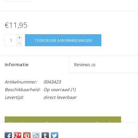
€11,95
+
TOEVOEGEN AAN WINKELWAGEN
-
Informatie
Reviews
(0)
Artikelnummer:
0043423
Beschikbaarheid:
Op voorraad
(1)
Levertijd:
direct leverbaar
Vraag hier meer informatie en prijzen over dit product