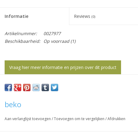
het
geselecteerde
Informatie
Reviews
zoekresultaat
(0)
te
gaan.
Artikelnummer:
0027977
Als
Beschikbaarheid:
Op voorraad
(1)
u
met
aanraaktoetsen
Vraag hier meer informatie en prijzen over dit product
werkt,
kunt
u
touch-
en
beko
swipetekens
gebruiken.
Aan verlanglijst toevoegen
/
Toevoegen om te vergelijken
/
Afdrukken