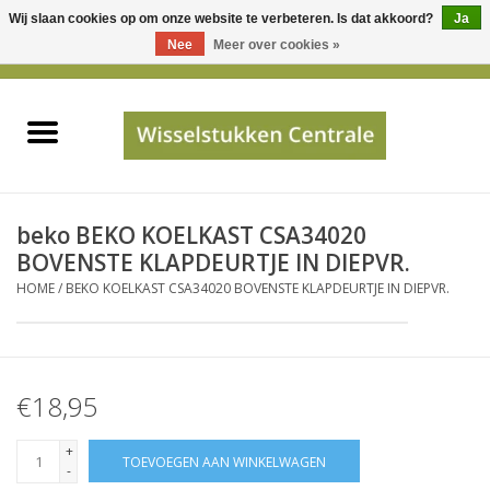
Wij slaan cookies op om onze website te verbeteren. Is dat akkoord?
Ja
Gebruik
Nee
Meer over cookies »
de
0 Artikelen - €0,00
pijltjes
Home
op
en
neer
INFO
om
een
PRIJSAANVRAAG
beko BEKO KOELKAST CSA34020
beschikbaar
BOVENSTE KLAPDEURTJE IN DIEPVR.
resultaat
HOME
/
BEKO KOELKAST CSA34020 BOVENSTE KLAPDEURTJE IN DIEPVR.
JUISTE GEGEVENS
te
selecteren.
SHOP
Druk
op
€18,95
Enter
Apparaten
om
+
TOEVOEGEN AAN WINKELWAGEN
naar
-
Merken