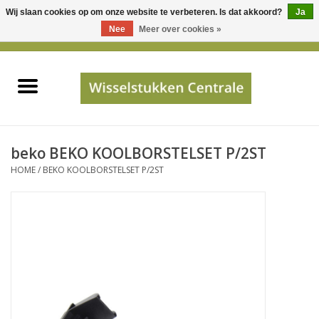
Wij slaan cookies op om onze website te verbeteren. Is dat akkoord?
Ja
Gebruik
Nee
Meer over cookies »
de
0 Artikelen - €0,00
pijltjes
Home
op
en
neer
INFO
om
een
PRIJSAANVRAAG
beko BEKO KOOLBORSTELSET P/2ST
beschikbaar
HOME
/
BEKO KOOLBORSTELSET P/2ST
resultaat
JUISTE GEGEVENS
te
selecteren.
SHOP
Druk
op
Enter
Apparaten
om
naar
Merken