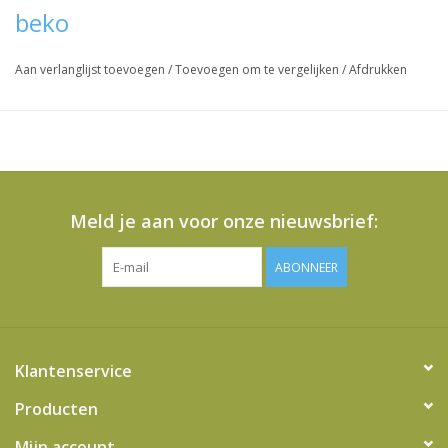
Vraag hier meer informatie en prijzen over dit product
beko
Aan verlanglijst toevoegen
/
Toevoegen om te vergelijken
/
Afdrukken
Meld je aan voor onze nieuwsbrief:
ABONNEER
Klantenservice
Producten
Mijn account