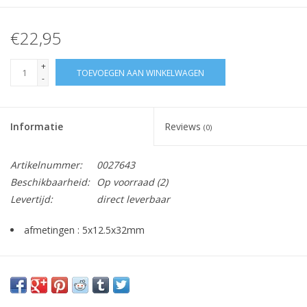
€22,95
+
TOEVOEGEN AAN WINKELWAGEN
-
Informatie
Reviews
(0)
Artikelnummer:
0027643
Beschikbaarheid:
Op voorraad
(2)
Levertijd:
direct leverbaar
afmetingen : 5x12.5x32mm
Voor: WB6106SD, WBF6004XC, WM1060, WM1260,..