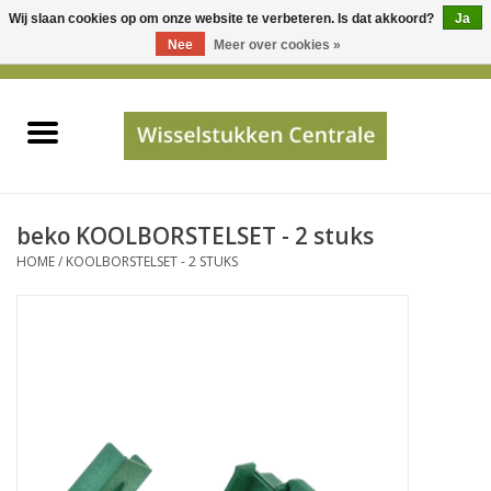
Wij slaan cookies op om onze website te verbeteren. Is dat akkoord?
Ja
Gebruik
Nee
Meer over cookies »
de
0 Artikelen - €0,00
pijltjes
Home
op
en
neer
INFO
om
een
PRIJSAANVRAAG
beko KOOLBORSTELSET - 2 stuks
beschikbaar
HOME
/
KOOLBORSTELSET - 2 STUKS
resultaat
JUISTE GEGEVENS
te
selecteren.
SHOP
Druk
op
Enter
Apparaten
om
naar
Merken