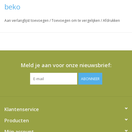
beko
Vraag hier meer informatie en prijzen over dit product
Aan verlanglijst toevoegen
/
Toevoegen om te vergelijken
/
Afdrukken
Meld je aan voor onze nieuwsbrief:
ABONNEER
Klantenservice
Producten
Mijn account