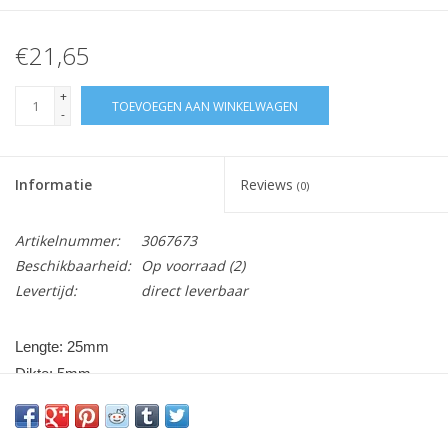
€21,65
+
TOEVOEGEN AAN WINKELWAGEN
-
Informatie
Reviews
(0)
Artikelnummer:
3067673
Beschikbaarheid:
Op voorraad
(2)
Levertijd:
direct leverbaar
Lengte: 25mm
Dikte: 5mm
Breedte: 12mm
per 2 stuks