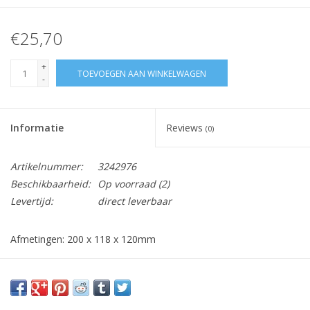
€25,70
+
TOEVOEGEN AAN WINKELWAGEN
-
Informatie
Reviews
(0)
Artikelnummer:
3242976
Beschikbaarheid:
Op voorraad
(2)
Levertijd:
direct leverbaar
Afmetingen: 200 x 118 x 120mm
Vraag hier meer informatie en prijzen over dit product