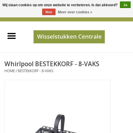
Wij slaan cookies op om onze website te verbeteren. Is dat akkoord?
Ja
Gebruik
Nee
Meer over cookies »
de
0 Artikelen - €0,00
pijltjes
Home
op
en
neer
INFO
om
een
PRIJSAANVRAAG
Whirlpool BESTEKKORF - 8-VAKS
beschikbaar
HOME
/
BESTEKKORF - 8-VAKS
resultaat
JUISTE GEGEVENS
te
selecteren.
SHOP
Druk
op
Enter
Apparaten
om
naar
Merken