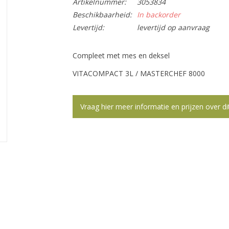
Artikelnummer:
3053834
Beschikbaarheid:
In backorder
Levertijd:
levertijd op aanvraag
Compleet met mes en deksel
VITACOMPACT 3L / MASTERCHEF 8000
Vraag hier meer informatie en prijzen over di