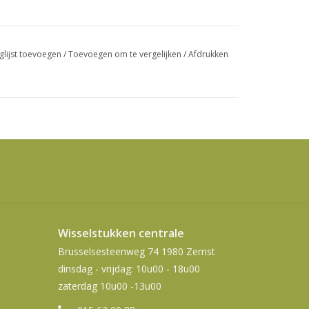
swipetekens
gebruiken.
glijst toevoegen
/
Toevoegen om te vergelijken
/
Afdrukken
Wisselstukken centrale
Brusselsesteenweg 74 1980 Zemst
dinsdag - vrijdag: 10u00 - 18u00
zaterdag 10u00 -13u00