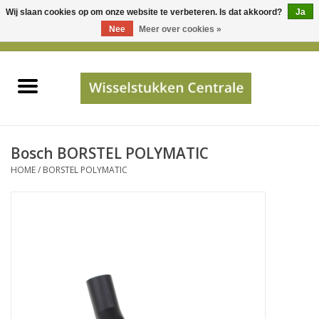
Wij slaan cookies op om onze website te verbeteren. Is dat akkoord?
Ja
Gebruik
Nee
Meer over cookies »
de
0 Artikelen - €0,00
pijltjes
Home
op
en
neer
INFO
om
een
PRIJSAANVRAAG
Bosch BORSTEL POLYMATIC
beschikbaar
HOME
/
BORSTEL POLYMATIC
resultaat
JUISTE GEGEVENS
te
selecteren.
SHOP
Druk
op
Enter
Apparaten
om
naar
Merken