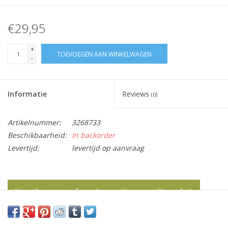
€29,95
+
TOEVOEGEN AAN WINKELWAGEN
-
Informatie
Reviews
(0)
Artikelnummer:
3268733
Beschikbaarheid:
In backorder
Levertijd:
levertijd op aanvraag
Vraag hier meer informatie en prijzen over dit product