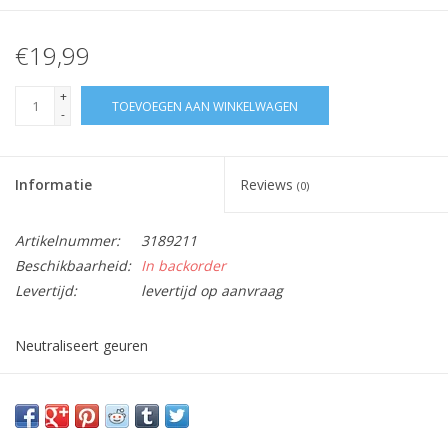
€19,99
+
TOEVOEGEN AAN WINKELWAGEN
-
Informatie
Reviews
(0)
Artikelnummer:
3189211
Beschikbaarheid:
In backorder
Levertijd:
levertijd op aanvraag
Neutraliseert geuren
Vraag hier meer informatie en prijzen over dit product