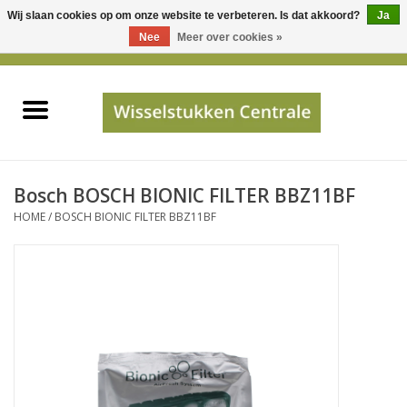
Wij slaan cookies op om onze website te verbeteren. Is dat akkoord?
Ja
Gebruik
Nee
Meer over cookies »
de
0 Artikelen - €0,00
pijltjes
Home
op
en
neer
INFO
om
een
PRIJSAANVRAAG
Bosch BOSCH BIONIC FILTER BBZ11BF
beschikbaar
HOME
/
BOSCH BIONIC FILTER BBZ11BF
resultaat
JUISTE GEGEVENS
te
selecteren.
SHOP
Druk
op
Enter
Apparaten
om
naar
Merken