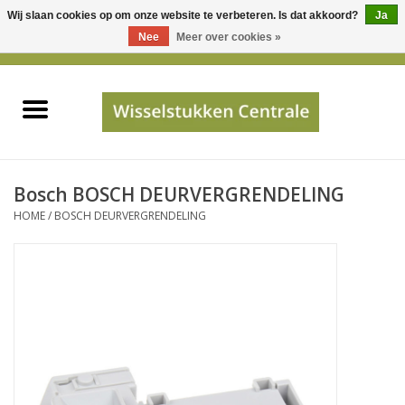
Wij slaan cookies op om onze website te verbeteren. Is dat akkoord?
Ja
Gebruik
Nee
Meer over cookies »
de
0 Artikelen - €0,00
pijltjes
Home
op
en
neer
INFO
om
een
PRIJSAANVRAAG
Bosch BOSCH DEURVERGRENDELING
beschikbaar
HOME
/
BOSCH DEURVERGRENDELING
resultaat
JUISTE GEGEVENS
te
selecteren.
SHOP
Druk
op
Enter
Apparaten
om
naar
Merken