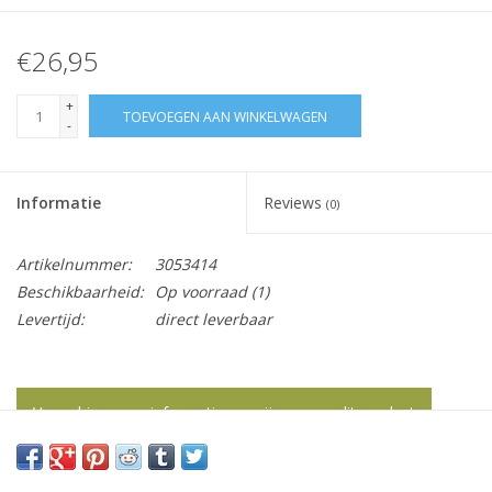
€26,95
+
TOEVOEGEN AAN WINKELWAGEN
-
Informatie
Reviews
(0)
Artikelnummer:
3053414
Beschikbaarheid:
Op voorraad
(1)
Levertijd:
direct leverbaar
Vraag hier meer informatie en prijzen over dit product