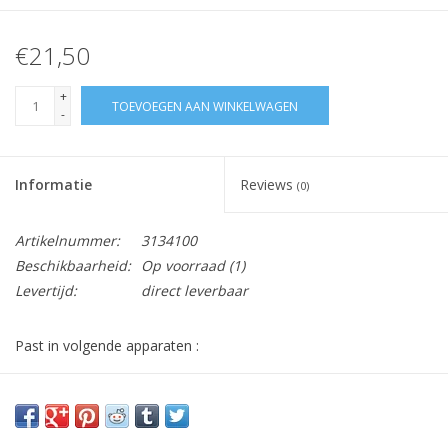
€21,50
+
TOEVOEGEN AAN WINKELWAGEN
-
Informatie
Reviews
(0)
Artikelnummer:
3134100
Beschikbaarheid:
Op voorraad
(1)
Levertijd:
direct leverbaar
Past in volgende apparaten :
MSM66120W, MSM66130, MSM66146, MSM66155,
MSM64010, MSM64110, MSM64120, MSM64110W,
MS6CA4120, MS6CA4150