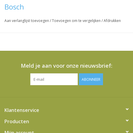
Bosch
Vraag hier meer informatie en prijzen over dit product
Aan verlanglijst toevoegen
/
Toevoegen om te vergelijken
/
Afdrukken
Meld je aan voor onze nieuwsbrief:
ABONNEER
Klantenservice
Producten
Mijn account