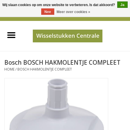
Wij slaan cookies op om onze website te verbeteren. Is dat akkoord?
Ja
Gebruik
Nee
Meer over cookies »
de
0 Artikelen - €0,00
pijltjes
Home
op
en
neer
INFO
om
een
PRIJSAANVRAAG
Bosch BOSCH HAKMOLENTJE COMPLEET
beschikbaar
HOME
/
BOSCH HAKMOLENTJE COMPLEET
resultaat
JUISTE GEGEVENS
te
selecteren.
SHOP
Druk
op
Enter
Apparaten
om
naar
Merken