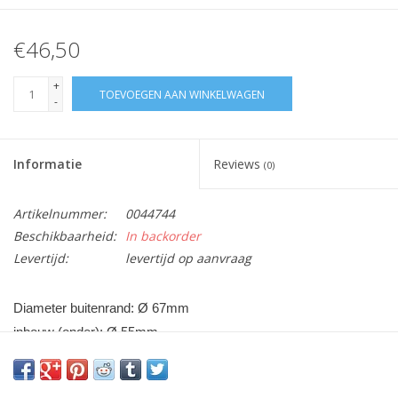
€46,50
+
TOEVOEGEN AAN WINKELWAGEN
-
Informatie
Reviews
(0)
Artikelnummer:
0044744
Beschikbaarheid:
In backorder
Levertijd:
levertijd op aanvraag
Diameter buitenrand: Ø 67mm
inbouw (onder): Ø 55mm
Vraag hier meer informatie en prijzen over dit product