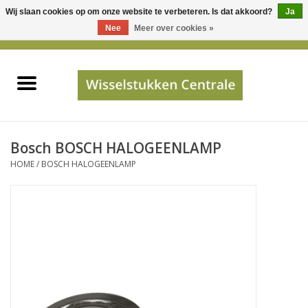
Wij slaan cookies op om onze website te verbeteren. Is dat akkoord?
Ja
Gebruik
Nee
Meer over cookies »
de
0 Artikelen - €0,00
pijltjes
Home
op
en
neer
INFO
om
een
PRIJSAANVRAAG
Bosch BOSCH HALOGEENLAMP
beschikbaar
HOME
/
BOSCH HALOGEENLAMP
resultaat
JUISTE GEGEVENS
te
selecteren.
SHOP
Druk
op
Enter
Apparaten
om
naar
Merken