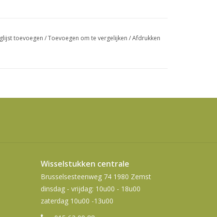
swipetekens
gebruiken.
glijst toevoegen
/
Toevoegen om te vergelijken
/
Afdrukken
Wisselstukken centrale
Brusselsesteenweg 74 1980 Zemst
dinsdag - vrijdag: 10u00 - 18u00
zaterdag 10u00 -13u00