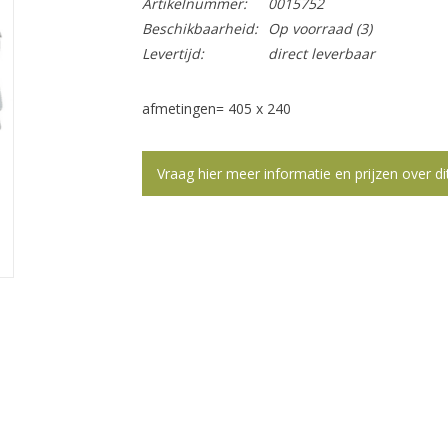
Artikelnummer:
0015752
Beschikbaarheid:
Op voorraad
(3)
Levertijd:
direct leverbaar
afmetingen= 405 x 240
Vraag hier meer informatie en prijzen over di