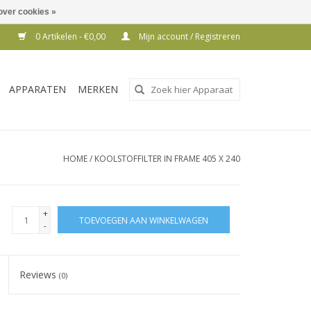
over cookies »
0 Artikelen - €0,00
Mijn account / Registreren
Gebruik
APPARATEN
MERKEN
de
pijltjes
op
en
HOME
/
KOOLSTOFFILTER IN FRAME 405 X 240
neer
om
een
+
TOEVOEGEN AAN WINKELWAGEN
beschikbaar
-
resultaat
te
Reviews
(0)
selecteren.
Druk