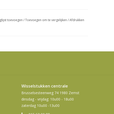
swipetekens
gebruiken.
glijst toevoegen
/
Toevoegen om te vergelijken
/
Afdrukken
Wisselstukken centrale
Brusselsesteenweg 74 1980 Zemst
dinsdag - vrijdag: 10u00 - 18u00
zaterdag 10u00 -13u00