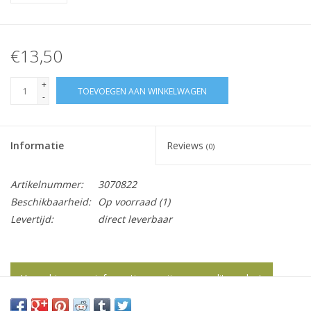
€13,50
+
TOEVOEGEN AAN WINKELWAGEN
-
Informatie
Reviews
(0)
Artikelnummer:
3070822
Beschikbaarheid:
Op voorraad
(1)
Levertijd:
direct leverbaar
Vraag hier meer informatie en prijzen over dit product