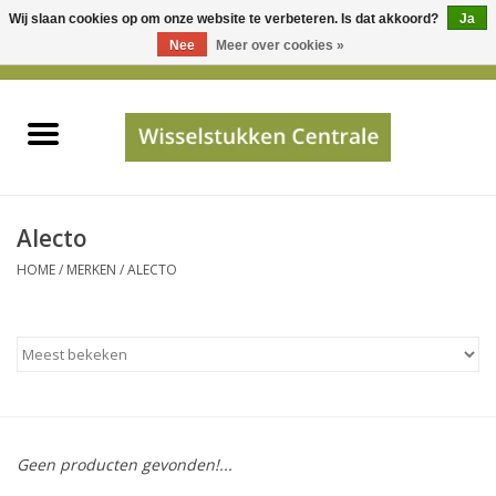
Wij slaan cookies op om onze website te verbeteren. Is dat akkoord?
Ja
Gebruik
Nee
Meer over cookies »
de
0 Artikelen - €0,00
pijltjes
Home
op
en
neer
INFO
om
een
PRIJSAANVRAAG
Alecto
beschikbaar
HOME
/
MERKEN
/
ALECTO
resultaat
JUISTE GEGEVENS
te
selecteren.
SHOP
Druk
op
Enter
Apparaten
om
Geen producten gevonden!...
naar
Merken