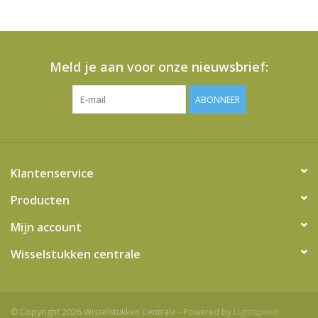
het
geselecteerde
zoekresultaat
te
Meld je aan voor onze nieuwsbrief:
gaan.
Als
ABONNEER
u
met
aanraaktoetsen
werkt,
Klantenservice
kunt
u
Producten
touch-
Mijn account
en
swipetekens
Wisselstukken centrale
gebruiken.
© Copyright 2026 Wisselstukken Centrale - Powered by
Lightspeed