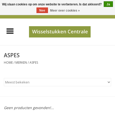
Wij slaan cookies op om onze website te verbeteren. Is dat akkoord?
Ja
Gebruik
Nee
Meer over cookies »
de
0 Artikelen - €0,00
pijltjes
Home
op
en
neer
INFO
om
een
PRIJSAANVRAAG
ASPES
beschikbaar
HOME
/
MERKEN
/
ASPES
resultaat
JUISTE GEGEVENS
te
selecteren.
SHOP
Druk
op
Enter
Apparaten
om
Geen producten gevonden!...
naar
Merken