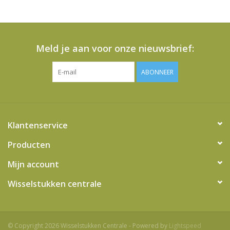
het
geselecteerde
zoekresultaat
te
Meld je aan voor onze nieuwsbrief:
gaan.
Als
ABONNEER
u
met
aanraaktoetsen
werkt,
Klantenservice
kunt
u
Producten
touch-
Mijn account
en
swipetekens
Wisselstukken centrale
gebruiken.
© Copyright 2026 Wisselstukken Centrale - Powered by
Lightspeed