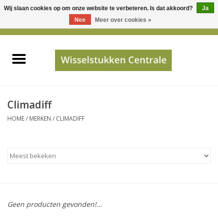
Wij slaan cookies op om onze website te verbeteren. Is dat akkoord?
Ja
Gebruik
Nee
Meer over cookies »
de
0 Artikelen - €0,00
pijltjes
Home
op
en
neer
INFO
om
een
PRIJSAANVRAAG
Climadiff
beschikbaar
HOME
/
MERKEN
/
CLIMADIFF
resultaat
JUISTE GEGEVENS
te
selecteren.
SHOP
Druk
op
Enter
Apparaten
om
Geen producten gevonden!...
naar
Merken