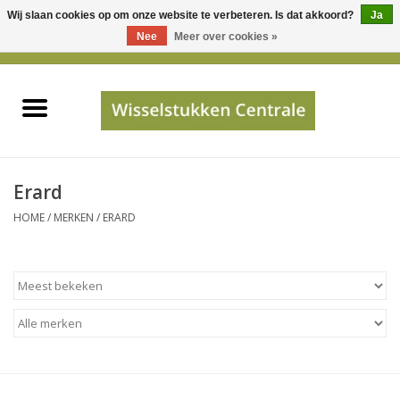
Wij slaan cookies op om onze website te verbeteren. Is dat akkoord?
Ja
Gebruik
Nee
Meer over cookies »
de
0 Artikelen - €0,00
pijltjes
Home
op
en
neer
INFO
om
een
PRIJSAANVRAAG
Erard
beschikbaar
HOME
/
MERKEN
/
ERARD
resultaat
JUISTE GEGEVENS
te
selecteren.
SHOP
Druk
op
Enter
Apparaten
om
naar
Merken