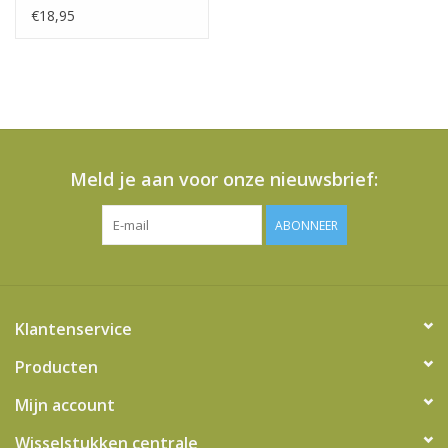
CONNECTOR 1M
€18,95
Meld je aan voor onze nieuwsbrief:
ABONNEER
Klantenservice
Producten
Mijn account
Wisselstukken centrale