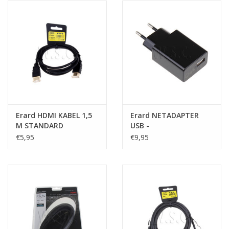
het
geselecteerde
zoekresultaat
te
gaan.
Als
u
met
aanraaktoetsen
Erard HDMI KABEL 1,5
Erard NETADAPTER
werkt,
M STANDARD
USB -
kunt
SMARTPHONE/MP3
€5,95
€9,95
u
SPELER/NAVIGATIE
touch-
en
swipetekens
gebruiken.