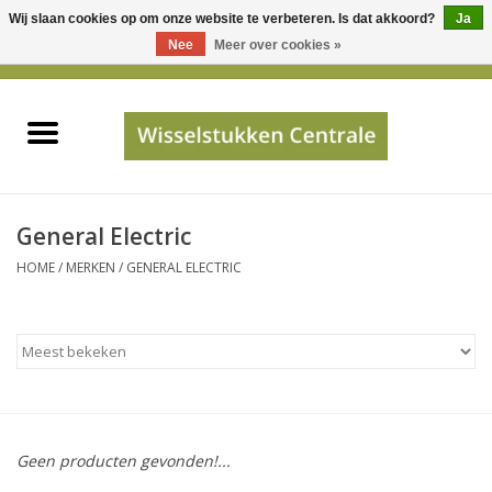
Wij slaan cookies op om onze website te verbeteren. Is dat akkoord?
Ja
Gebruik
Nee
Meer over cookies »
de
0 Artikelen - €0,00
pijltjes
Home
op
en
neer
INFO
om
een
PRIJSAANVRAAG
General Electric
beschikbaar
HOME
/
MERKEN
/
GENERAL ELECTRIC
resultaat
JUISTE GEGEVENS
te
selecteren.
SHOP
Druk
op
Enter
Apparaten
om
Geen producten gevonden!...
naar
Merken