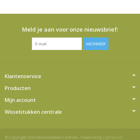
het
geselecteerde
zoekresultaat
te
Meld je aan voor onze nieuwsbrief:
gaan.
Als
ABONNEER
u
met
aanraaktoetsen
werkt,
Klantenservice
kunt
u
Producten
touch-
Mijn account
en
swipetekens
Wisselstukken centrale
gebruiken.
© Copyright 2026 Wisselstukken Centrale - Powered by
Lightspeed