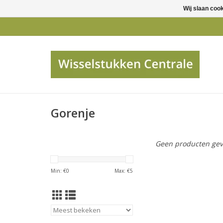
Wij slaan coo
Gorenje
Geen producten gev
Min: €
0
Max: €
5