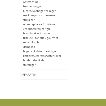
wasmachine
haarverzorging
luchtbevochtiger/reiniger
snelkookpot / stoomkoker
strijkijzer
scheerapparaat/tondeuse
croque/wafelijzer/grill
broodmaker / toaster
friteuse / fondue / gourmet
mixer & robot
dampkap
hogedruk-&stoomreiniger
koffiezet/espresso/waterkoker
huishoudartikelen
stofzuiger
APPARATEN