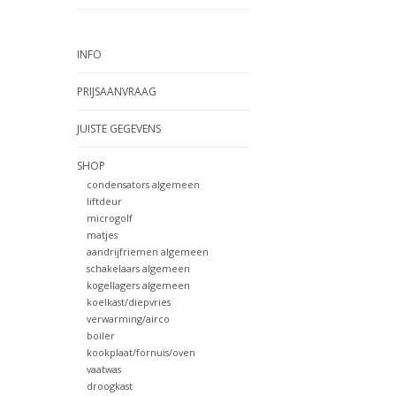
INFO
PRIJSAANVRAAG
JUISTE GEGEVENS
SHOP
condensators algemeen
liftdeur
microgolf
matjes
aandrijfriemen algemeen
schakelaars algemeen
kogellagers algemeen
koelkast/diepvries
verwarming/airco
boiler
kookplaat/fornuis/oven
vaatwas
droogkast