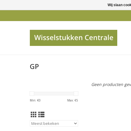
Wij slaan coo
GP
Geen producten gev
Min: €
0
Max: €
5