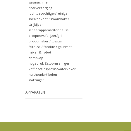
wasmachine
haarverzorging
luchtbevochtiger/reiniger
snelkookpot / stoomkoker
strijkijzer
scheerapparaat/tondeuse
croque/wafelijzer/grill
broodmaker / toaster
friteuse / fondue / gourmet
mixer & robot
dampkap
hogedruk-&stoomreiniger
koffiezet/espresso/waterkoker
huishoudartikelen
stofzuiger
APPARATEN