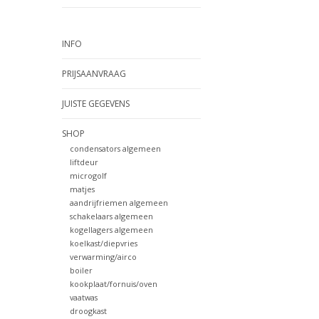
INFO
PRIJSAANVRAAG
JUISTE GEGEVENS
SHOP
condensators algemeen
liftdeur
microgolf
matjes
aandrijfriemen algemeen
schakelaars algemeen
kogellagers algemeen
koelkast/diepvries
verwarming/airco
boiler
kookplaat/fornuis/oven
vaatwas
droogkast