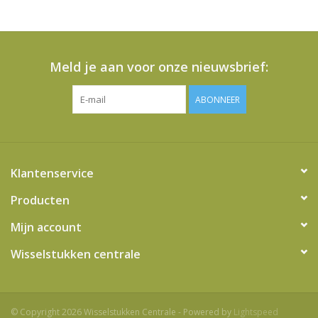
het
geselecteerde
zoekresultaat
te
Meld je aan voor onze nieuwsbrief:
gaan.
Als
ABONNEER
u
met
aanraaktoetsen
werkt,
Klantenservice
kunt
u
Producten
touch-
Mijn account
en
swipetekens
Wisselstukken centrale
gebruiken.
© Copyright 2026 Wisselstukken Centrale - Powered by
Lightspeed