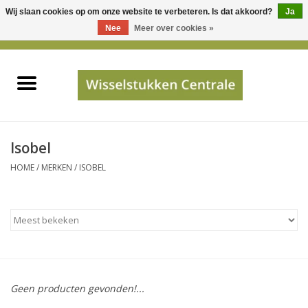
Wij slaan cookies op om onze website te verbeteren. Is dat akkoord?
Ja
Gebruik
Nee
Meer over cookies »
de
0 Artikelen - €0,00
pijltjes
Home
op
en
neer
INFO
om
een
PRIJSAANVRAAG
Isobel
beschikbaar
HOME
/
MERKEN
/
ISOBEL
resultaat
JUISTE GEGEVENS
te
selecteren.
SHOP
Druk
op
Enter
Apparaten
om
Geen producten gevonden!...
naar
Merken