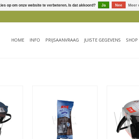
kies op om onze website te verbeteren. Is dat akkoord?
Ja
Nee
Meer 
HOME
INFO
PRIJSAANVRAAG
JUISTE GEGEVENS
SHOP
TER 1X6
Melitta WATERFILTER CLARIS -
Melitta kof
CAFFEO / BISTRO
NKELWAGEN
TOEVOEGEN AA
TOEVOEGEN AAN WINKELWAGEN