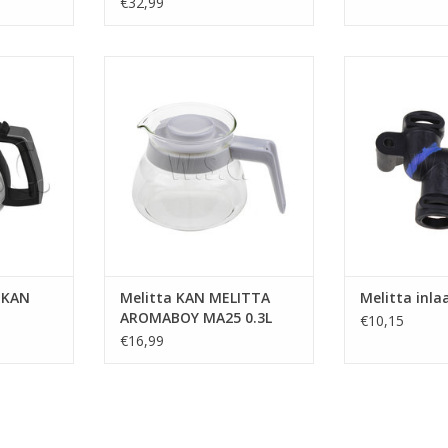
€32,99
 M652 TYPE
Melitta KAN MELITTA AROMABOY
Melitta in
MA25 0.3L
TOEVOEGEN AA
NKELWAGEN
TOEVOEGEN AAN WINKELWAGEN
 KAN
Melitta KAN MELITTA
Melitta inla
AROMABOY MA25 0.3L
€10,15
€16,99