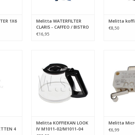
LTER 1X6
Melitta WATERFILTER
Melitta koffi
CLARIS - CAFFEO / BISTRO
€8,50
€16,95
TTA
Melitta KOFFIEKAN LOOK IV
Melitta Mic
 4 X 1.8GR
M1011-02/M1011-04
TOEVOEGEN AA
NKELWAGEN
TOEVOEGEN AAN WINKELWAGEN
Melitta KOFFIEKAN LOOK
Melitta Mic
ETTEN 4
IV M1011-02/M1011-04
€6,99