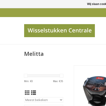
Wij slaan coo
Melitta
Melitta KOFFIEFIL
TOEVOEGEN AAN WI
Min: €
0
Max: €
35