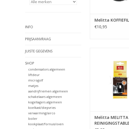
Melitta KOFFIEFI
€10,95
INFO
PRIJSAANVRAAG
Melitta MELI
JUISTE GEGEVENS
REINIGINGSTABLETTEN
SHOP
TOEVOEGEN AAN WI
condensators algemeen
liftdeur
microgolf
matjes
aandrijfriemen algemeen
schakelaars algemeen
kogellagers algemeen
koelkast/diepvries
verwarming/airco
Melitta MELITTA
boiler
REINIGINGSTABL
kookplaat/fornuis/oven
X 1.8GR