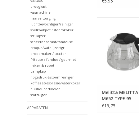
€5,95
vaatwas
droogkast
wasmachine
haarverzorging
Melitta MELITTA KAN
luchtbevochtiger/reiniger
95
snelkookpot / stoomkoker
strijkijzer
TOEVOEGEN AAN WI
scheerapparaat/tondeuse
croque/wafelijzer/grill
broodmaker / toaster
friteuse / fondue / gourmet
mixer & robot
dampkap
hogedruk-&stoomreiniger
koffiezet/espresso/waterkoker
huishoudartikelen
Melitta MELITTA
stofzuiger
M652 TYPE 95
€19,75
APPARATEN