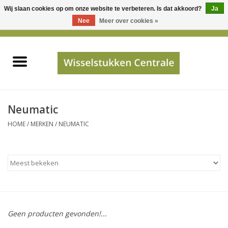
Wij slaan cookies op om onze website te verbeteren. Is dat akkoord?
Ja
Gebruik
Nee
Meer over cookies »
de
0 Artikelen - €0,00
pijltjes
Home
op
en
neer
INFO
om
een
PRIJSAANVRAAG
Neumatic
beschikbaar
HOME
/
MERKEN
/
NEUMATIC
resultaat
JUISTE GEGEVENS
te
selecteren.
SHOP
Druk
op
Enter
Apparaten
om
Geen producten gevonden!...
naar
Merken