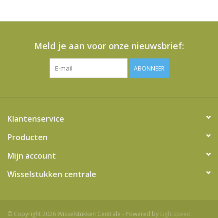
het
geselecteerde
zoekresultaat
te
Meld je aan voor onze nieuwsbrief:
gaan.
Als
ABONNEER
u
met
aanraaktoetsen
werkt,
Klantenservice
kunt
u
Producten
touch-
Mijn account
en
swipetekens
Wisselstukken centrale
gebruiken.
© Copyright 2026 Wisselstukken Centrale - Powered by
Lightspeed