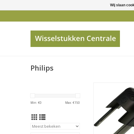
Wij slaan coo
Philips
Philips OPZETKAM
Min: €
0
Max: €
150