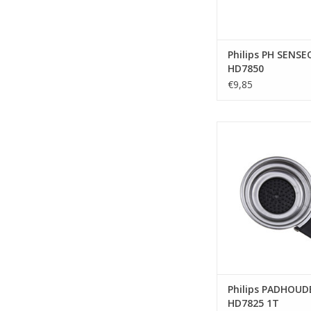
Philips PH SENSE
HD7850
ONTKALKINGSHE
€9,85
Philips PADHOUDER 
TOEVOEGEN AAN WI
Philips PADHOUD
HD7825 1T