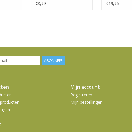
€3,99
€19,95
ABONNEER
cten
Mijn account
ducten
Registreren
producten
Mijn bestellingen
ingen
d