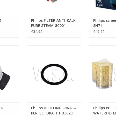
O
Philips FILTER ANTI-KALK
Philips sche
PURE STEAM GC001
SH71
VEL
€34,95
€49,95
HD7825 1T
Philips DICHTINGSRING --
Philips PH
PERFECTDRAFT HD3620
WATERFIL
NKELWAGEN
TOEVOEGEN AAN WINKELWAGEN
ER
Philips DICHTINGSRING --
Philips PHIL
PERFECTDRAFT HD3620
WATERFILTE