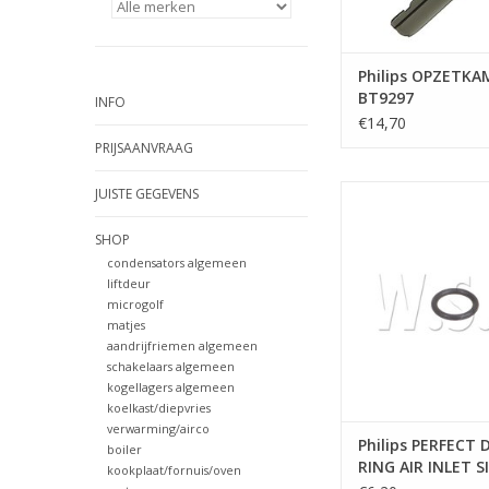
Philips OPZETKA
BT9297
INFO
€14,70
PRIJSAANVRAAG
Philips PERFECT DRA
JUISTE GEGEVENS
AIR INLET SI
SHOP
TOEVOEGEN AAN WI
condensators algemeen
liftdeur
microgolf
matjes
aandrijfriemen algemeen
schakelaars algemeen
kogellagers algemeen
koelkast/diepvries
verwarming/airco
Philips PERFECT 
boiler
RING AIR INLET S
kookplaat/fornuis/oven