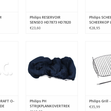
M
Philips RESERVOIR
Philips SCHE
SENSEO HD7873 HD7820
SCHEERKOP 
GRIJS
€23,60
€28,95
FT O-RING
Philips PH STRIJKPLANKOVERTREK
Philips Gri
DE
GC9920/9940
TOEVOEGEN AA
NKELWAGEN
DRAFT O-
Philips PH
Philips Grill 
IDE
STRIJKPLANKOVERTREK
€35,99
GC9920/9940