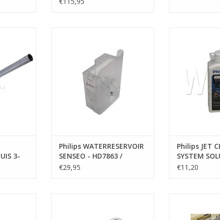
€115,95
CHE BUIS 3-
Philips WATERRESERVOIR SENSEO
onderhou
- HD7863 / HD7864 B
scheer
NKELWAGEN
TOEVOEGEN AAN WINKELWAGEN
Philips WATERRESERVOIR
Philips JET 
UIS 3-
SENSEO - HD7863 /
SYSTEM SOL
HD7864 B
€29,95
€11,20
NTKALKER
Philips NETADAPTER -
Philips PHILI
LAADSNOER 25.2V - CP0661
HR4940