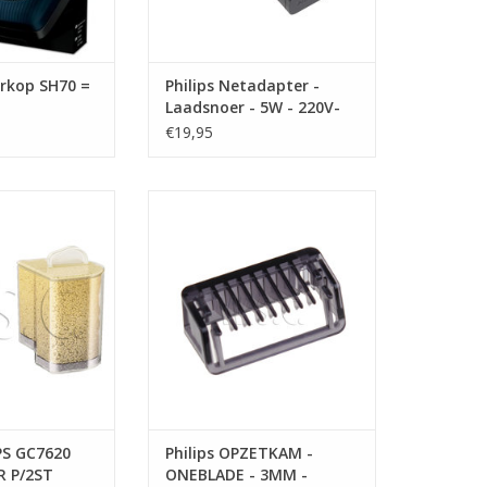
erkop SH70 =
Philips Netadapter -
Laadsnoer - 5W - 220V-
240V
€19,95
ILIPS GC7620
Philips OPZETKAM - ONEBLADE -
TER P/2ST
3MM - CP0364/01
TOEVOEGEN AAN WINKELWAGEN
IPS GC7620
Philips OPZETKAM -
R P/2ST
ONEBLADE - 3MM -