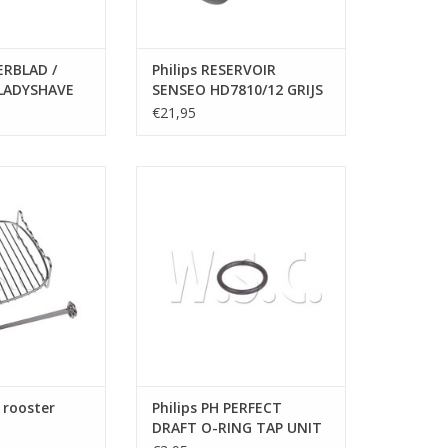
op
Enter
om
ERBLAD /
Philips RESERVOIR
naar
LADYSHAVE
SENSEO HD7810/12 GRIJS
het
€21,95
geselecteerde
zoekresultaat
te
ll - rooster
Philips PH PERFECT DRAFT O-
RING TAP UNIT
gaan.
N WINKELWAGEN
Als
TOEVOEGEN AAN WINKELWAGEN
u
met
aanraaktoetsen
werkt,
kunt
u
touch-
- rooster
Philips PH PERFECT
en
DRAFT O-RING TAP UNIT