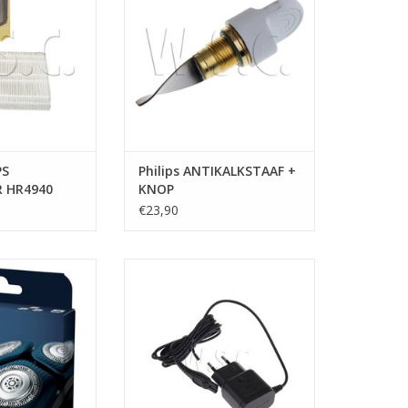
PS
Philips ANTIKALKSTAAF +
R HR4940
KNOP
€23,90
kop SH70 = SH71
oplaadsnoer
N WINKELWAGEN
TOEVOEGEN AAN WINKELWAGEN