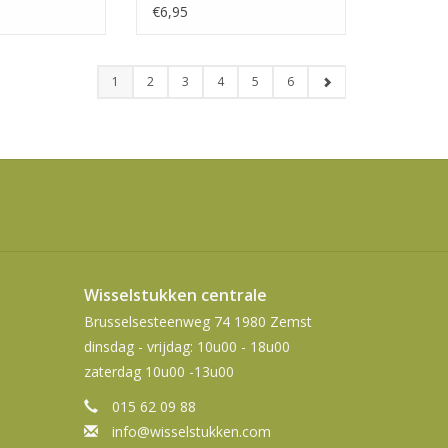
CP0364/01
€6,95
1
2
3
4
5
6
Wisselstukken centrale
Brusselsesteenweg 74 1980 Zemst
dinsdag - vrijdag: 10u00 - 18u00
zaterdag 10u00 -13u00
015 62 09 88
info@wisselstukken.com