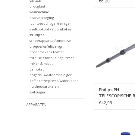
€6,20
vaatwas
droogkast
wasmachine
haarverzorging
Philips PH TELESCOPIS
luchtbevochtiger/reiniger
DELIG
snelkookpot / stoomkoker
strijkijzer
TOEVOEGEN AAN WI
scheerapparaat/tondeuse
croque/wafelijzer/grill
broodmaker / toaster
friteuse / fondue / gourmet
mixer & robot
dampkap
hogedruk-&stoomreiniger
koffiezet/espresso/waterkoker
huishoudartikelen
Philips PH
stofzuiger
TELESCOPISCHE B
DELIG
€42,95
APPARATEN
Philips SENSEO O
250ML