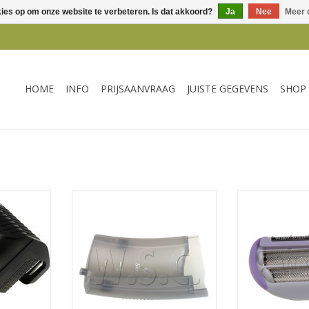
kies op om onze website te verbeteren. Is dat akkoord?
Ja
Nee
Meer 
HOME
INFO
PRIJSAANVRAAG
JUISTE GEGEVENS
SHOP
 BT9297
Philips RESERVOIR SENSEO
Philips SCHEER
HD7873 HD7820 GRIJS
LADY
TOEVOEGEN AA