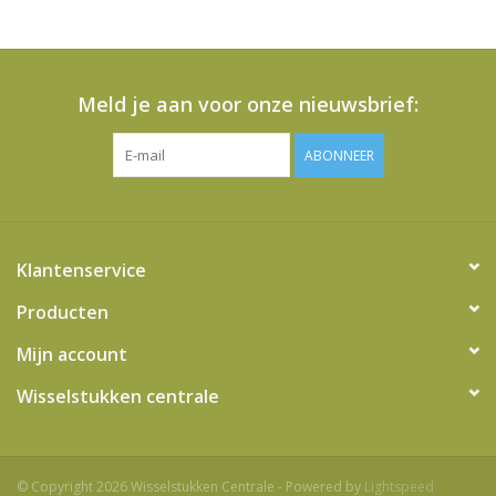
het
geselecteerde
zoekresultaat
te
Meld je aan voor onze nieuwsbrief:
gaan.
Als
ABONNEER
u
met
aanraaktoetsen
werkt,
Klantenservice
kunt
u
Producten
touch-
Mijn account
en
swipetekens
Wisselstukken centrale
gebruiken.
© Copyright 2026 Wisselstukken Centrale - Powered by
Lightspeed