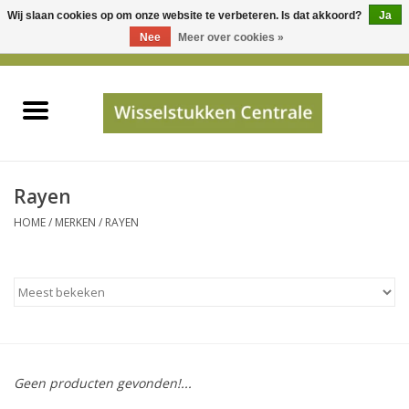
Wij slaan cookies op om onze website te verbeteren. Is dat akkoord?
Ja
Gebruik
Nee
Meer over cookies »
de
0 Artikelen - €0,00
pijltjes
Home
op
en
neer
INFO
om
een
PRIJSAANVRAAG
Rayen
beschikbaar
HOME
/
MERKEN
/
RAYEN
resultaat
JUISTE GEGEVENS
te
selecteren.
SHOP
Druk
op
Enter
Apparaten
om
Geen producten gevonden!...
naar
Merken