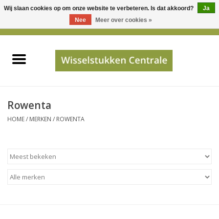
Wij slaan cookies op om onze website te verbeteren. Is dat akkoord?
Ja
Gebruik
Nee
Meer over cookies »
de
0 Artikelen - €0,00
pijltjes
Home
op
en
neer
INFO
om
een
PRIJSAANVRAAG
Rowenta
beschikbaar
HOME
/
MERKEN
/
ROWENTA
resultaat
JUISTE GEGEVENS
te
selecteren.
SHOP
Druk
op
Enter
Apparaten
om
naar
Merken