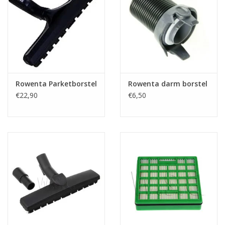
Rowenta Parketborstel
Rowenta darm borstel
€22,90
€6,50