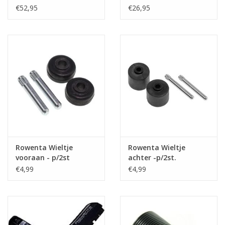
€52,95
€26,95
Rowenta Wieltje
Rowenta Wieltje
vooraan - p/2st
achter -p/2st.
€4,99
€4,99