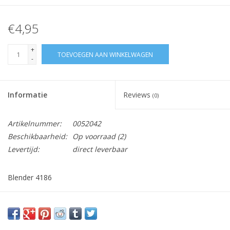
€4,95
+
TOEVOEGEN AAN WINKELWAGEN
-
Informatie
Reviews
(0)
Artikelnummer:
0052042
Beschikbaarheid:
Op voorraad
(2)
Levertijd:
direct leverbaar
Blender 4186
Vraag hier meer informatie en prijzen over dit product