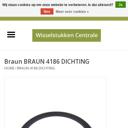
Wij slaan cookies op om onze website te verbeteren. Is dat akkoord?
Ja
Gebruik
Nee
Meer over cookies »
de
0 Artikelen - €0,00
pijltjes
Home
op
en
neer
INFO
om
een
PRIJSAANVRAAG
Braun BRAUN 4186 DICHTING
beschikbaar
HOME
/
BRAUN 4186 DICHTING
resultaat
JUISTE GEGEVENS
te
selecteren.
SHOP
Druk
op
Enter
Apparaten
om
naar
Merken