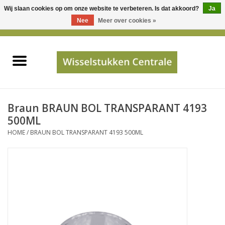
Wij slaan cookies op om onze website te verbeteren. Is dat akkoord?
Ja
Gebruik
Nee
Meer over cookies »
de
0 Artikelen - €0,00
pijltjes
Home
op
en
neer
INFO
om
een
PRIJSAANVRAAG
Braun BRAUN BOL TRANSPARANT 4193
beschikbaar
500ML
resultaat
HOME
/
BRAUN BOL TRANSPARANT 4193 500ML
JUISTE GEGEVENS
te
selecteren.
SHOP
Druk
op
Enter
Apparaten
om
naar
Merken