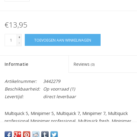
€13,95
+
TOEVOEGEN AAN WINKELWAGEN
-
Informatie
Reviews
(0)
Artikelnummer:
3442279
Beschikbaarheid:
Op voorraad
(1)
Levertijd:
direct leverbaar
Multiquick 5, Minipimer 5, Multiquick 7, Minipimer 7, Multiquick
professional Minipimer professional, Multiquick fresh, Minipimer
fresh model: MR500, MR530, MR540, MR550, MR560, MR570,
MR700, MR730, MR5500, MR5550, MR5555, MR6500,