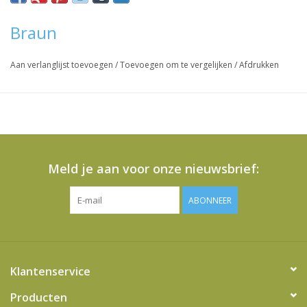
MR6550FP, BC5000/6000
Braun
Vraag hier meer informatie en prijzen over dit product
Aan verlanglijst toevoegen
/
Toevoegen om te vergelijken
/
Afdrukken
Meld je aan voor onze nieuwsbrief:
ABONNEER
Klantenservice
Producten