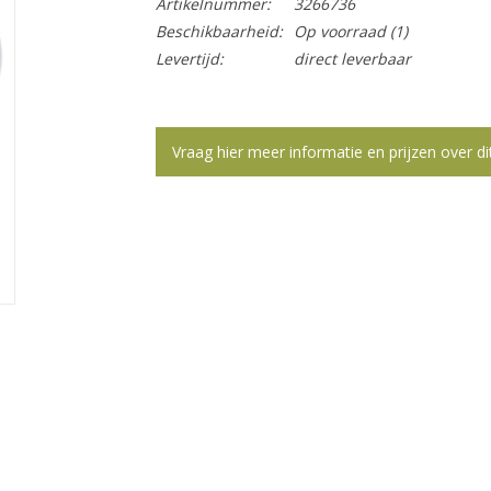
Artikelnummer:
3266736
Beschikbaarheid:
Op voorraad
(1)
Levertijd:
direct leverbaar
Vraag hier meer informatie en prijzen over di