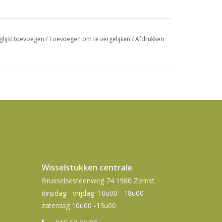
swipetekens
gebruiken.
glijst toevoegen
/
Toevoegen om te vergelijken
/
Afdrukken
Wisselstukken centrale
Brusselsesteenweg 74 1980 Zemst
dinsdag - vrijdag: 10u00 - 18u00
zaterdag 10u00 -13u00