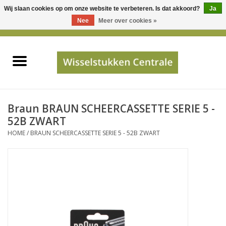
Wij slaan cookies op om onze website te verbeteren. Is dat akkoord?
Ja
Gebruik
Nee
Meer over cookies »
de
0 Artikelen - €0,00
pijltjes
Home
op
en
neer
INFO
om
een
PRIJSAANVRAAG
Braun BRAUN SCHEERCASSETTE SERIE 5 -
beschikbaar
52B ZWART
resultaat
HOME
/
BRAUN SCHEERCASSETTE SERIE 5 - 52B ZWART
JUISTE GEGEVENS
te
selecteren.
SHOP
Druk
op
Enter
Apparaten
om
naar
Merken