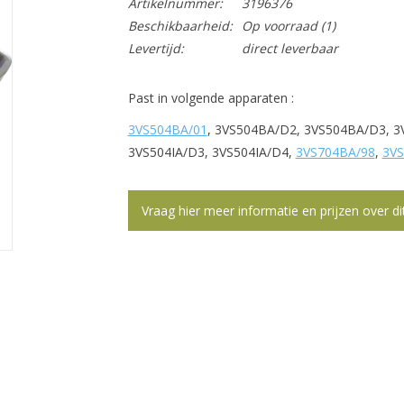
Artikelnummer:
3196376
Beschikbaarheid:
Op voorraad
(1)
Levertijd:
direct leverbaar
Past in volgende apparaten :
3VS504BA/01
, 3VS504BA/D2, 3VS504BA/D3, 3
3VS504IA/D3, 3VS504IA/D4,
3VS704BA/98
,
3VS
Vraag hier meer informatie en prijzen over di