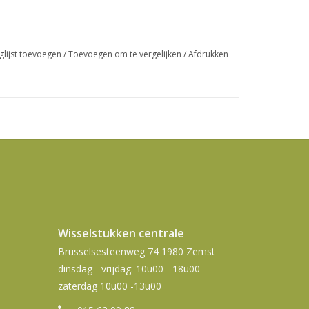
swipetekens
gebruiken.
glijst toevoegen
/
Toevoegen om te vergelijken
/
Afdrukken
Wisselstukken centrale
Brusselsesteenweg 74 1980 Zemst
dinsdag - vrijdag: 10u00 - 18u00
zaterdag 10u00 -13u00