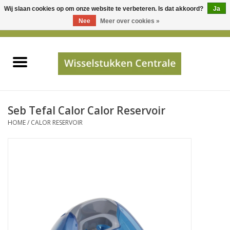
Wij slaan cookies op om onze website te verbeteren. Is dat akkoord?
Ja
Gebruik
Nee
Meer over cookies »
de
0 Artikelen - €0,00
pijltjes
Home
op
en
neer
INFO
om
een
PRIJSAANVRAAG
Seb Tefal Calor Calor Reservoir
beschikbaar
HOME
/
CALOR RESERVOIR
resultaat
JUISTE GEGEVENS
te
selecteren.
SHOP
Druk
op
Enter
Apparaten
om
naar
Merken