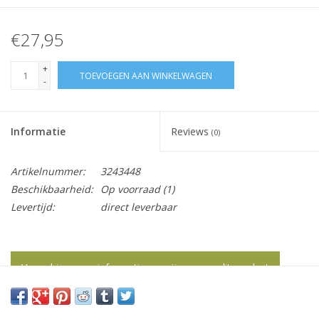
€27,95
+
TOEVOEGEN AAN WINKELWAGEN
-
Informatie
Reviews
(0)
Artikelnummer:
3243448
Beschikbaarheid:
Op voorraad
(1)
Levertijd:
direct leverbaar
Vraag hier meer informatie en prijzen over dit product