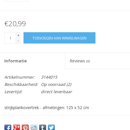
€20,99
+
TOEVOEGEN AAN WINKELWAGEN
-
Informatie
Reviews
(0)
Artikelnummer:
3144015
Beschikbaarheid:
Op voorraad
(2)
Levertijd:
direct leverbaar
strijkplankovertrek - afmetingen: 125 x 52 cm
ook passend voor Calor 'Helix'