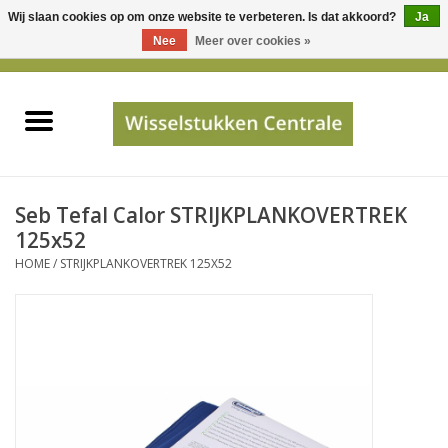
Wij slaan cookies op om onze website te verbeteren. Is dat akkoord?
Ja
Gebruik
Nee
Meer over cookies »
de
0 Artikelen - €0,00
pijltjes
Home
op
en
neer
INFO
om
een
PRIJSAANVRAAG
Seb Tefal Calor STRIJKPLANKOVERTREK
beschikbaar
125x52
resultaat
HOME
/
STRIJKPLANKOVERTREK 125X52
JUISTE GEGEVENS
te
selecteren.
SHOP
Druk
op
Enter
Apparaten
om
naar
Merken