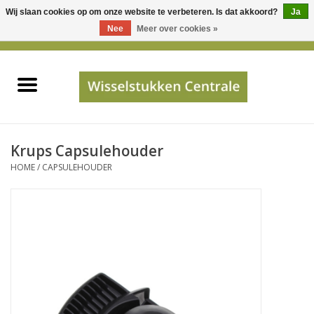
Wij slaan cookies op om onze website te verbeteren. Is dat akkoord?
Ja
Gebruik
Nee
Meer over cookies »
de
0 Artikelen - €0,00
pijltjes
Home
op
en
neer
INFO
om
een
PRIJSAANVRAAG
Krups Capsulehouder
beschikbaar
HOME
/
CAPSULEHOUDER
resultaat
JUISTE GEGEVENS
te
selecteren.
SHOP
Druk
op
Enter
Apparaten
om
naar
Merken