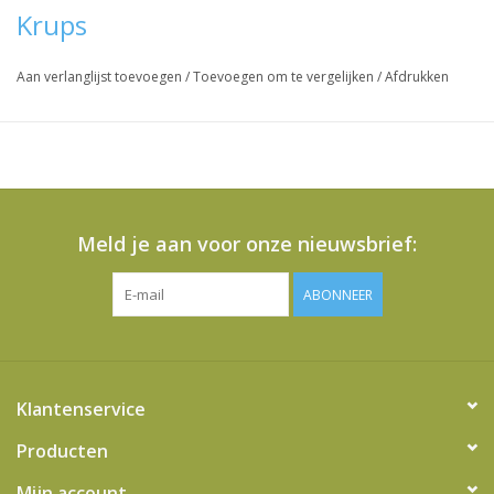
KP1508E27Z0, KP1509107Z0, KP1509317Z0, KP1509CH7Z0,
Krups
KP1509E17Z0, KP1509E27Z0, PK1518507Z0, PV1506AR7Z0,
KP1605107Z0, KP1608107Z0, KP160T107Z0, KP160T407Z0,
Aan verlanglijst toevoegen
/
Toevoegen om te vergelijken
/
Afdrukken
PV1500597Z0, PV1509587Z0, KP1605657Z0, KP1605667Z0,
KP1608107Z0, KP1608657Z0, KP160H107Z0, KP160H667Z0,
KP160T657Z0, KP160T667Z0, PV1605597Z0, KP1600657Z0,
KP1605107Z1, KP1605317Z0, KP1605407Z1, KP1605657Z1,
KP1605667Z1, KP1608107Z1, KP1608407Z1, KP1608657Z1,
KP160H657Z0, KP160T107Z1, KP160T407Z1, KP160T657Z1,
Meld je aan voor onze nieuwsbrief:
KP160T667Z1, KP161M107Z1, KP161M317Z1, KP161M657Z1,
KP161M667Z1, PK1605507Z1, PK1608507Z1, PK160T507Z1,
ABONNEER
PV1605587Z0, PV1605587Z1, PV1605597Z1, PV160H587Z0,
PV160T587Z0, PV161M587Z1, KP1605117Z1, KP1605317Z1,
KP1608117Z1, KP160T117Z1, PV160T587Z1
Klantenservice
Vraag hier meer informatie en prijzen over dit product
Producten
Mijn account