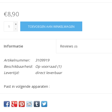
€8,90
+
TOEVOEGEN AAN WINKELWAGEN
-
Informatie
Reviews
(0)
Artikelnummer:
3109919
Beschikbaarheid:
Op voorraad
(1)
Levertijd:
direct leverbaar
Past in volgende apparaten :
KP1500107Z0, KP1500317Z0, KP1500407Z0, KP1500657Z0,
KP1500TH7Z0, KP1506107Z0, KP1506317Z0, KP1506657Z0,
KP1506E17Z0, KP1506E27Z0, KP1506TH7Z0, KP1508107Z0,