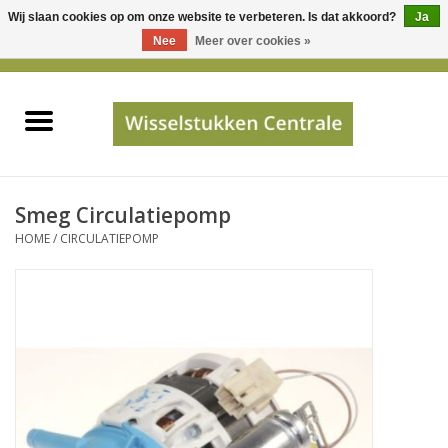
Wij slaan cookies op om onze website te verbeteren. Is dat akkoord?
Ja
Gebruik
Nee
Meer over cookies »
de
0 Artikelen - €0,00
pijltjes
Home
op
en
neer
INFO
om
een
PRIJSAANVRAAG
Smeg Circulatiepomp
beschikbaar
HOME
/
CIRCULATIEPOMP
resultaat
JUISTE GEGEVENS
te
selecteren.
SHOP
Druk
op
Enter
Apparaten
om
naar
Merken