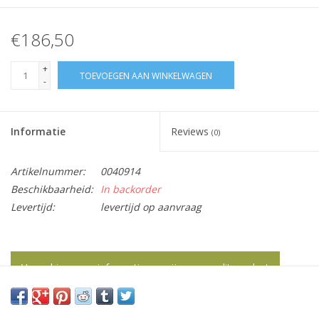
€186,50
+
TOEVOEGEN AAN WINKELWAGEN
-
Informatie
Reviews
(0)
Artikelnummer:
0040914
Beschikbaarheid:
In backorder
Levertijd:
levertijd op aanvraag
Vraag hier meer informatie en prijzen over dit product