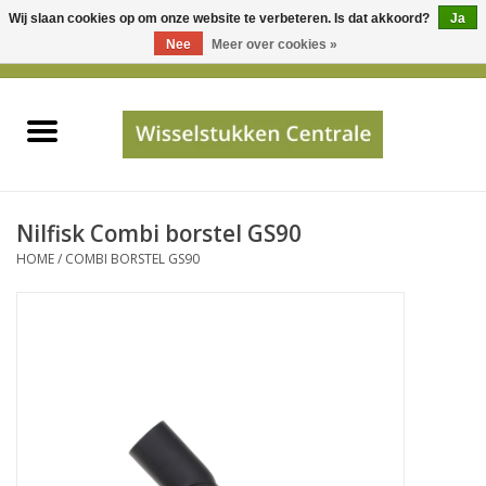
Wij slaan cookies op om onze website te verbeteren. Is dat akkoord?
Ja
Gebruik
Nee
Meer over cookies »
de
0 Artikelen - €0,00
pijltjes
Home
op
en
neer
INFO
om
een
PRIJSAANVRAAG
Nilfisk Combi borstel GS90
beschikbaar
HOME
/
COMBI BORSTEL GS90
resultaat
JUISTE GEGEVENS
te
selecteren.
SHOP
Druk
op
Enter
Apparaten
om
naar
Merken