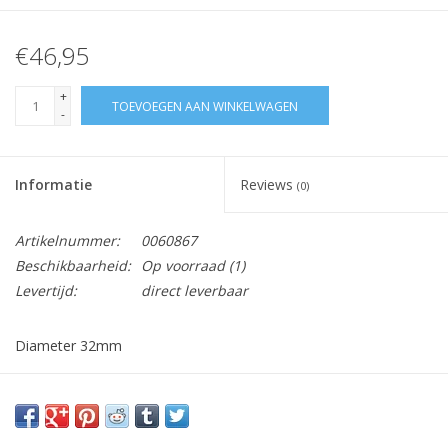
€46,95
+
TOEVOEGEN AAN WINKELWAGEN
-
Informatie
Reviews
(0)
Artikelnummer:
0060867
Beschikbaarheid:
Op voorraad
(1)
Levertijd:
direct leverbaar
Diameter 32mm
Vraag hier meer informatie en prijzen over dit product