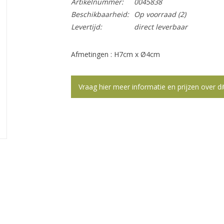
Artikelnummer:
0045838
Beschikbaarheid:
Op voorraad
(2)
Levertijd:
direct leverbaar
Afmetingen : H7cm x Ø4cm
Vraag hier meer informatie en prijzen over di