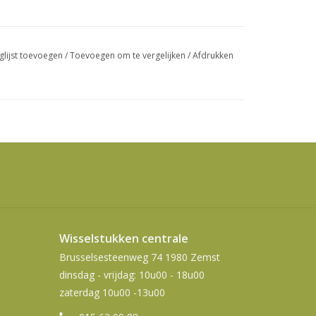
swipetekens
gebruiken.
glijst toevoegen
/
Toevoegen om te vergelijken
/
Afdrukken
Wisselstukken centrale
Brusselsesteenweg 74 1980 Zemst
dinsdag - vrijdag: 10u00 - 18u00
zaterdag 10u00 -13u00