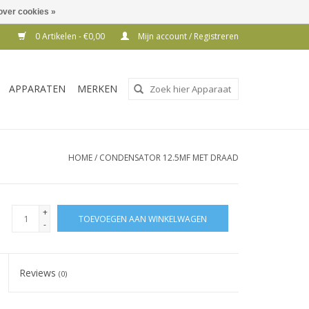
over cookies »
0 Artikelen - €0,00
Mijn account / Registreren
Gebruik
APPARATEN
MERKEN
de
pijltjes
op
en
HOME
/
CONDENSATOR 12.5MF MET DRAAD
neer
om
een
+
TOEVOEGEN AAN WINKELWAGEN
beschikbaar
-
resultaat
te
Reviews
(0)
selecteren.
Druk