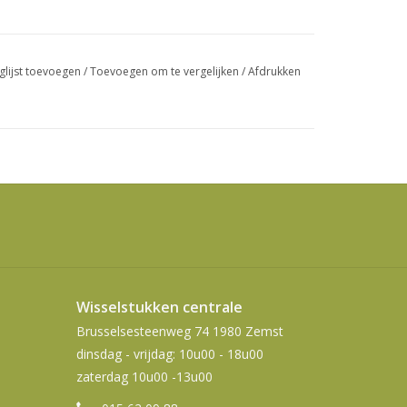
swipetekens
gebruiken.
glijst toevoegen
/
Toevoegen om te vergelijken
/
Afdrukken
Wisselstukken centrale
Brusselsesteenweg 74 1980 Zemst
dinsdag - vrijdag: 10u00 - 18u00
zaterdag 10u00 -13u00