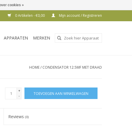
over cookies »
0 Artikelen - €0,00
Mijn account / Registreren
Gebruik
APPARATEN
MERKEN
de
pijltjes
op
en
HOME
/
CONDENSATOR 12.5MF MET DRAAD
neer
om
een
+
TOEVOEGEN AAN WINKELWAGEN
beschikbaar
-
resultaat
te
Reviews
(0)
selecteren.
Druk