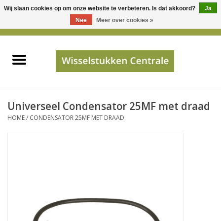
Wij slaan cookies op om onze website te verbeteren. Is dat akkoord?
Ja
Gebruik
Nee
Meer over cookies »
de
0 Artikelen - €0,00
pijltjes
Home
op
en
neer
INFO
om
een
PRIJSAANVRAAG
Universeel Condensator 25MF met draad
beschikbaar
HOME
/
CONDENSATOR 25MF MET DRAAD
resultaat
JUISTE GEGEVENS
te
selecteren.
SHOP
Druk
op
Enter
Apparaten
om
naar
Merken