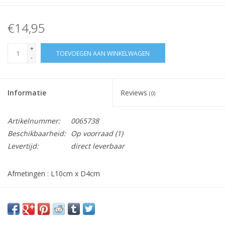
€14,95
+
TOEVOEGEN AAN WINKELWAGEN
-
Informatie
Reviews
(0)
Artikelnummer:
0065738
Beschikbaarheid:
Op voorraad
(1)
Levertijd:
direct leverbaar
Afmetingen : L10cm x D4cm
Vraag hier meer informatie en prijzen over dit product