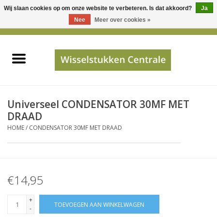
Wij slaan cookies op om onze website te verbeteren. Is dat akkoord?
Ja
Gebruik
Nee
Meer over cookies »
de
0 Artikelen - €0,00
pijltjes
Home
op
en
neer
INFO
om
een
PRIJSAANVRAAG
Universeel CONDENSATOR 30MF MET
beschikbaar
DRAAD
resultaat
HOME
/
CONDENSATOR 30MF MET DRAAD
JUISTE GEGEVENS
te
selecteren.
SHOP
Druk
op
€14,95
Enter
Apparaten
om
+
TOEVOEGEN AAN WINKELWAGEN
naar
-
Merken