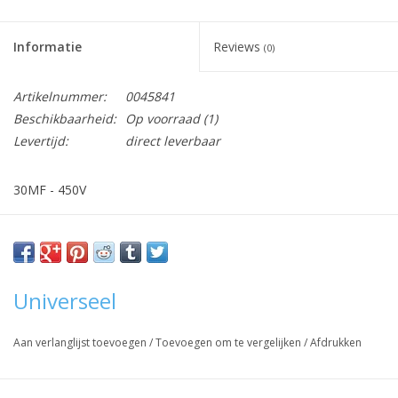
het
geselecteerde
Informatie
Reviews
zoekresultaat
(0)
te
gaan.
Artikelnummer:
0045841
Als
Beschikbaarheid:
Op voorraad
(1)
u
Levertijd:
direct leverbaar
met
aanraaktoetsen
30MF - 450V
werkt,
kunt
Vraag hier meer informatie en prijzen over dit product
u
touch-
en
Universeel
swipetekens
gebruiken.
Aan verlanglijst toevoegen
/
Toevoegen om te vergelijken
/
Afdrukken