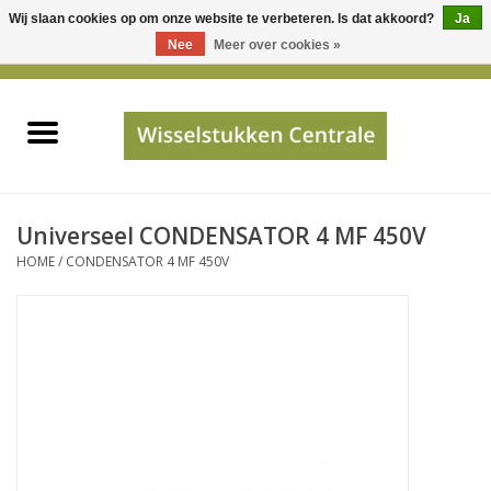
Wij slaan cookies op om onze website te verbeteren. Is dat akkoord?
Ja
Gebruik
Nee
Meer over cookies »
de
0 Artikelen - €0,00
pijltjes
Home
op
en
neer
INFO
om
een
PRIJSAANVRAAG
Universeel CONDENSATOR 4 MF 450V
beschikbaar
HOME
/
CONDENSATOR 4 MF 450V
resultaat
JUISTE GEGEVENS
te
selecteren.
SHOP
Druk
op
Enter
Apparaten
om
naar
Merken