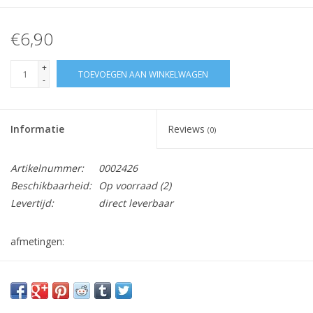
€6,90
+
TOEVOEGEN AAN WINKELWAGEN
-
Informatie
Reviews
(0)
Artikelnummer:
0002426
Beschikbaarheid:
Op voorraad
(2)
Levertijd:
direct leverbaar
afmetingen:
Lengte : 67mm
Lengte met klemmen: 80mm
Diameter: Ø 31mm