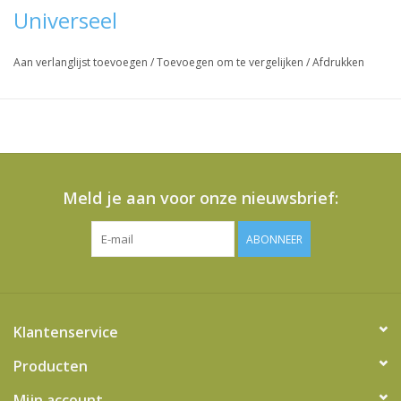
Universeel
Vraag hier meer informatie en prijzen over dit product
Aan verlanglijst toevoegen
/
Toevoegen om te vergelijken
/
Afdrukken
Meld je aan voor onze nieuwsbrief:
ABONNEER
Klantenservice
Producten
Mijn account