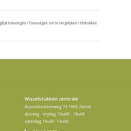
swipetekens
gebruiken.
glijst toevoegen
/
Toevoegen om te vergelijken
/
Afdrukken
Wisselstukken centrale
Brusselsesteenweg 74 1980 Zemst
dinsdag - vrijdag: 10u00 - 18u00
zaterdag 10u00 -13u00