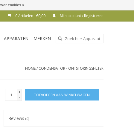
over cookies »
0 Artikelen - €0,00
Mijn account / Registreren
Gebruik
APPARATEN
MERKEN
de
pijltjes
op
en
HOME
/
CONDENSATOR - ONTSTORINGSFILTER
neer
om
een
+
TOEVOEGEN AAN WINKELWAGEN
beschikbaar
-
resultaat
te
Reviews
(0)
selecteren.
Druk