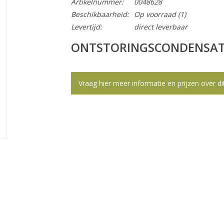
Artikelnummer:
0048628
Beschikbaarheid:
Op voorraad
(1)
Levertijd:
direct leverbaar
ONTSTORINGSCONDENSATO
Vraag hier meer informatie en prijzen over di