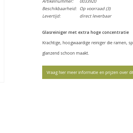
Artikelnummer:
0033920
Beschikbaarheid:
Op voorraad
(3)
Levertijd:
direct leverbaar
Glasreiniger met extra hoge concentratie
Krachtige, hoogwaardige reiniger die ramen, sp
glanzend schoon maakt.
Vraag hier meer informatie en prijzen over di