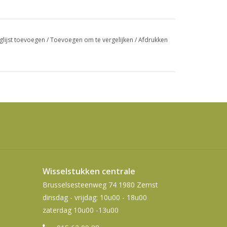
swipetekens
gebruiken.
glijst toevoegen
/
Toevoegen om te vergelijken
/
Afdrukken
Wisselstukken centrale
Brusselsesteenweg 74 1980 Zemst
dinsdag - vrijdag: 10u00 - 18u00
zaterdag 10u00 -13u00