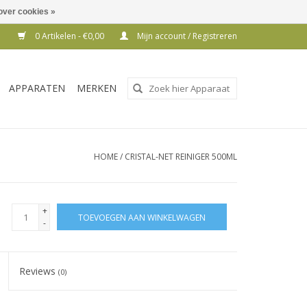
over cookies »
0 Artikelen - €0,00
Mijn account / Registreren
Gebruik
APPARATEN
MERKEN
de
pijltjes
op
en
HOME
/
CRISTAL-NET REINIGER 500ML
neer
om
een
+
TOEVOEGEN AAN WINKELWAGEN
beschikbaar
-
resultaat
te
Reviews
(0)
selecteren.
Druk