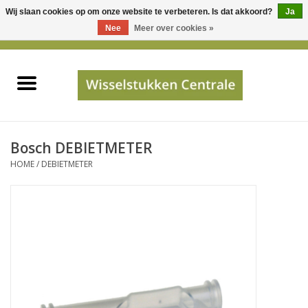
Wij slaan cookies op om onze website te verbeteren. Is dat akkoord?
Ja
Gebruik
Nee
Meer over cookies »
de
0 Artikelen - €0,00
pijltjes
Home
op
en
neer
INFO
om
een
PRIJSAANVRAAG
Bosch DEBIETMETER
beschikbaar
HOME
/
DEBIETMETER
resultaat
JUISTE GEGEVENS
te
selecteren.
SHOP
Druk
op
Enter
Apparaten
om
naar
Merken