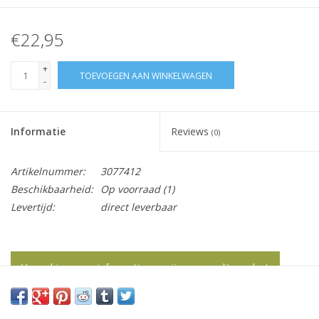
€22,95
+
TOEVOEGEN AAN WINKELWAGEN
-
Informatie
Reviews
(0)
Artikelnummer:
3077412
Beschikbaarheid:
Op voorraad
(1)
Levertijd:
direct leverbaar
Vraag hier meer informatie en prijzen over dit product