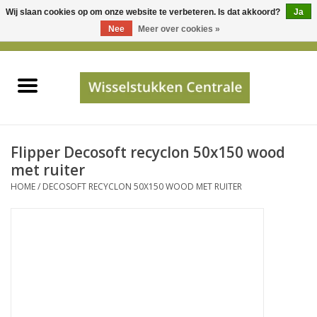
Wij slaan cookies op om onze website te verbeteren. Is dat akkoord?
Ja
Gebruik
Nee
Meer over cookies »
de
0 Artikelen - €0,00
pijltjes
Home
op
en
neer
INFO
om
een
PRIJSAANVRAAG
Flipper Decosoft recyclon 50x150 wood
beschikbaar
met ruiter
resultaat
HOME
/
DECOSOFT RECYCLON 50X150 WOOD MET RUITER
JUISTE GEGEVENS
te
selecteren.
SHOP
Druk
op
Enter
Apparaten
om
naar
Merken