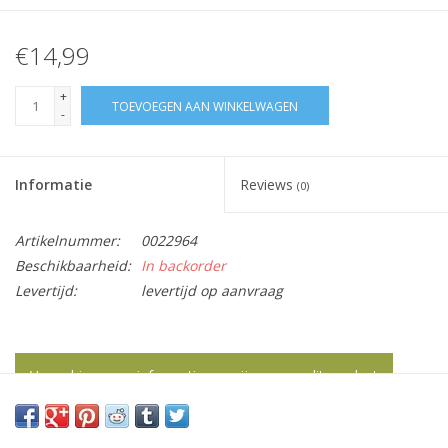
€14,99
+
TOEVOEGEN AAN WINKELWAGEN
-
Informatie
Reviews
(0)
Artikelnummer:
0022964
Beschikbaarheid:
In backorder
Levertijd:
levertijd op aanvraag
Vraag hier meer informatie en prijzen over dit product