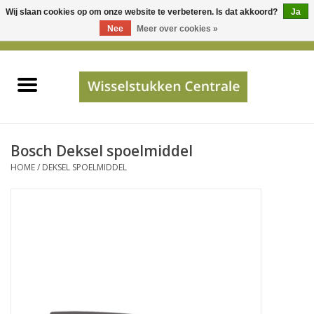
Wij slaan cookies op om onze website te verbeteren. Is dat akkoord?
Ja
Gebruik
Nee
Meer over cookies »
de
0 Artikelen - €0,00
pijltjes
Home
op
en
neer
INFO
om
een
PRIJSAANVRAAG
Bosch Deksel spoelmiddel
beschikbaar
HOME
/
DEKSEL SPOELMIDDEL
resultaat
JUISTE GEGEVENS
te
selecteren.
SHOP
Druk
op
Enter
Apparaten
om
naar
Merken